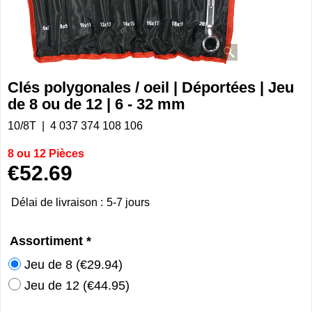
Clés polygonales / oeil | Déportées | Jeu
de 8 ou de 12 | 6 - 32 mm
10/8T
4 037 374 108 106
8 ou 12 Pièces
€
52.69
Délai de livraison :
5-7 jours
Assortiment
*
Jeu de 8
(
€29.94
)
Jeu de 12
(
€44.95
)