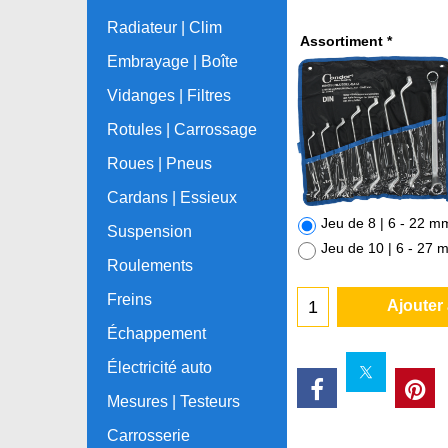
Radiateur | Clim
Assortiment
*
Embrayage | Boîte
Vidanges | Filtres
Rotules | Carrossage
Roues | Pneus
Cardans | Essieux
Jeu de 8 | 6 - 22 
Suspension
Jeu de 10 | 6 - 27
Roulements
Freins
Ajouter
Échappement
Électricité auto
Mesures | Testeurs
Carrosserie