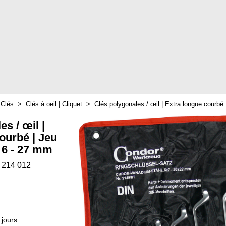
>
Clés
>
Clés à oeil | Cliquet
>
Clés polygonales / œil | Extra longue courbé
s / œil |
ourbé | Jeu
| 6 - 27 mm
 214 012
 jours