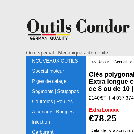
Outil spécial | Mécanique automobile
NOUVEAUX OUTILS
<< Retour
|
Accueil
Spécial moteur
Clés polygonale
Extra longue c
Piges de calage
de 8 ou de 10 
Segments | Soupapes
2140/8T
4 037 374
Courroies | Poulies
Extra Longue
Allumage | Bougies
€
78.25
Injection
Délai de livraison :
5-7
Carburant