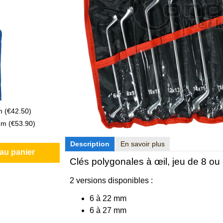
mm
(
€42.50
)
 mm
(
€53.90
)
Description
En savoir plus
 au panier
Clés polygonales à œil, jeu de 8 ou
2 versions disponibles :
6 à 22 mm
6 à 27 mm