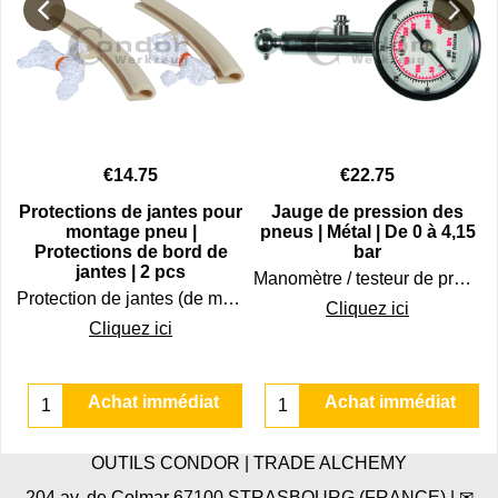
€
14.75
€
22.75
|
Protections de jantes pour
Jauge de pression des
montage pneu |
pneus | Métal | De 0 à 4,15
Protections de bord de
bar
 mm | 6 pcs.
jantes | 2 pcs
Manomètre / testeur de pression de pneus en métal / jauge de pression de 0 à 4,15 bars.
Protection de jantes (de moto et de voiture) pour éviter d'abîmer les jantes lors du montage / démontage des pneus.
Cliquez ici
Cliquez ici
Achat immédiat
Achat immédiat
OUTILS CONDOR | TRADE ALCHEMY
204 av. de Colmar 67100 STRASBOURG (FRANCE) | ✉