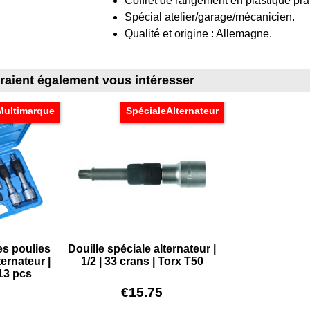
Coffret de rangement en plastique pra
Spécial atelier/garage/mécanicien.
Qualité et origine : Allemagne.
rraient également vous intéresser
Multimarque
SpécialeAlternateur
les poulies
Douille spéciale alternateur |
ternateur |
1/2 | 33 crans | Torx T50
13 pcs
€
15.75