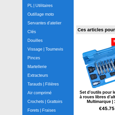
PL | Utilitaires
Outillage moto
Servantes d'atelier
Ces articles pou
Clés
Douilles
Vissage | Tournevis
Pinces
Martellerie
Extracteurs
Tarauds | Filières
Set d'outils pour 
Air comprimé
à roues libres d'al
Crochets | Grattoirs
Multimarque | 
€
45.75
Forets | Fraises