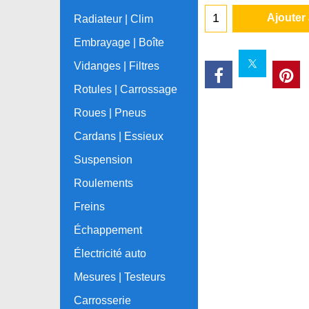
Ajouter
Radiateur | Clim
Embrayage | Boîte
Vidanges | Filtres
Rotules | Carrossage
Roues | Pneus
Cardans | Essieux
Suspension
Roulements
Freins
Échappement
Électricité auto
Mesures | Testeurs
Carrosserie