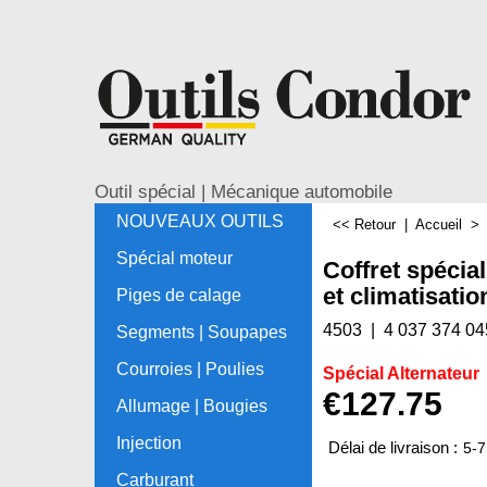
Outil spécial | Mécanique automobile
NOUVEAUX OUTILS
<< Retour
|
Accueil
Spécial moteur
Coffret spécial
et climatisatio
Piges de calage
4503
4 037 374 04
Segments | Soupapes
Courroies | Poulies
Spécial Alternateur
€
127.75
Allumage | Bougies
Injection
Délai de livraison :
5-7
Carburant