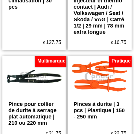
climatisation | 30
injecteur et thermo
pcs
contact | Audi /
Volkswagen / Seat /
Skoda / VAG | Carré
1/2 | 29 mm | 78 mm
extra longue
127.75
16.75
€
€
Multimarque
Pratique
Pince pour collier
Pinces à durite | 3
de durite à serrage
pcs | Plastique | 150
plat automatique |
- 250 mm
210 ou 220 mm
21.75
22.75
€
€