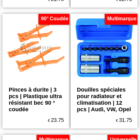
90° Coudée
Multimarque
Pinces à durite | 3
Douilles spéciales
pcs | Plastique ultra
pour radiateur et
résistant bec 90 °
climatisation | 12
coudée
pcs | Audi, VW, Opel
23.75
31.75
€
€
Multimarque
Universelle