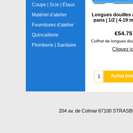
Coupe | Scie | Étaux
Longues douilles 
Matériel d'atelier
pans | 1/2 | 4-19 
Fournitures d'atelier
€
54.75
Quincaillerie
Plomberie | Sanitaire
Cliquez ic
Achat im
204 av. de Colmar 67100 STRA