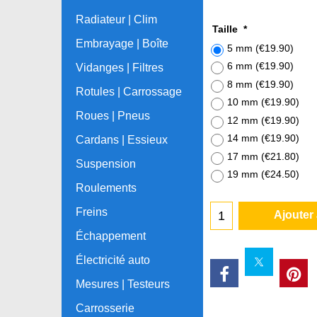
Radiateur | Clim
Taille
*
Embrayage | Boîte
5 mm
(
€19.90
)
6 mm
(
€19.90
)
Vidanges | Filtres
8 mm
(
€19.90
)
Rotules | Carrossage
10 mm
(
€19.90
)
Roues | Pneus
12 mm
(
€19.90
)
14 mm
(
€19.90
)
Cardans | Essieux
17 mm
(
€21.80
)
Suspension
19 mm
(
€24.50
)
Roulements
Freins
Ajouter
Échappement
Électricité auto
Mesures | Testeurs
Carrosserie