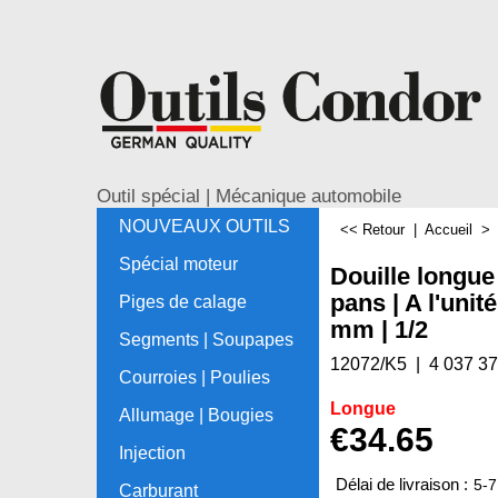
Outil spécial | Mécanique automobile
NOUVEAUX OUTILS
<< Retour
|
Accueil
Spécial moteur
Douille longue
pans | A l'unit
Piges de calage
mm | 1/2
Segments | Soupapes
12072/K5
4 037 3
Courroies | Poulies
Longue
Allumage | Bougies
€
34.65
Injection
Délai de livraison :
5-7
Carburant