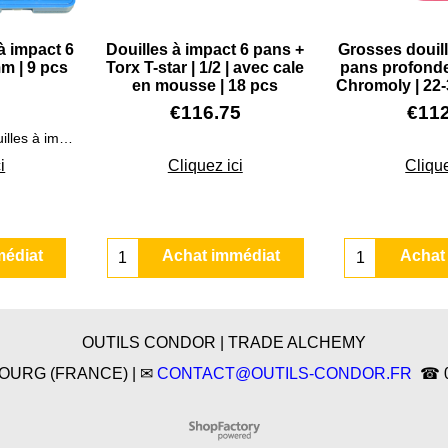
à impact 6
Douilles à impact 6 pans +
Grosses douill
mm | 9 pcs
Torx T-star | 1/2 | avec cale
pans profondes
en mousse | 18 pcs
Chromoly | 22-
€
116.75
€
11
Coffret de longues douilles à impact 6 pans Carré 1/2", 4 à 19 mm 9 pièces
i
Cliquez ici
Clique
médiat
Achat immédiat
Achat
OUTILS CONDOR | TRADE ALCHEMY
SBOURG (FRANCE) | ✉
CONTACT@OUTILS-CONDOR.FR
☎ 03
Boutique en ligne créés
avec le logiciel
eCommerce ShopFactory