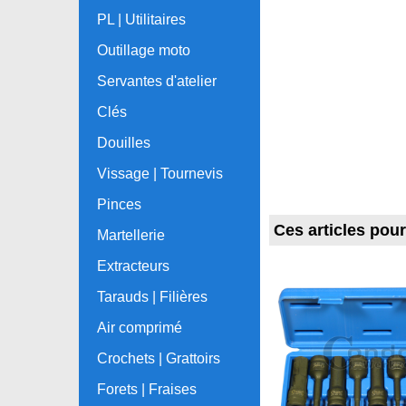
PL | Utilitaires
Outillage moto
Servantes d'atelier
Clés
Douilles
Vissage | Tournevis
Pinces
Ces articles pou
Martellerie
Extracteurs
Tarauds | Filières
Air comprimé
Crochets | Grattoirs
Forets | Fraises