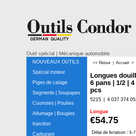
Outil spécial | Mécanique automobile
NOUVEAUX OUTILS
<< Retour
|
Accueil
Spécial moteur
Longues douil
6 pans | 1/2 | 
Piges de calage
pcs
Segments | Soupapes
5215
4 037 374 05
Courroies | Poulies
Longue
Allumage | Bougies
€
54.75
Injection
Délai de livraison :
5-7
Carburant