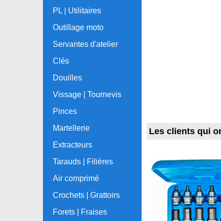
PL | Utilitaires
Outillage moto
Servantes d'atelier
Clés
Douilles
Vissage | Tournevis
Pinces
Martellerie
Les clients qui o
Extracteurs
Tarauds | Filières
Air comprimé
Crochets | Grattoirs
Forets | Fraises