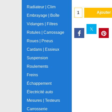
Radiateur | Clim
Ajouter
Embrayage | Boîte
Vidanges | Filtres
Rotules | Carrossage
Roues | Pneus
Cardans | Essieux
Suspension
Roulements
Freins
Échappement
Électricité auto
Mesures | Testeurs
Carrosserie