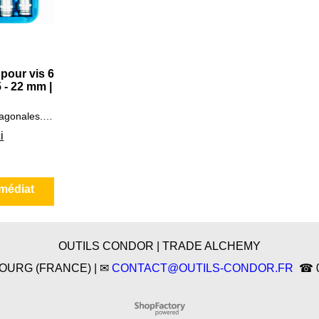
 pour vis 6
5 - 22 mm |
Douilles tournevis hexagonales. Carré 1/2", de 5 à 22 mm
i
médiat
OUTILS CONDOR | TRADE ALCHEMY
SBOURG (FRANCE) | ✉
CONTACT@OUTILS-CONDOR.FR
☎ 03
Boutique en ligne créés
avec le logiciel