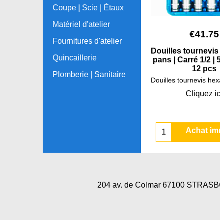
Coupe | Scie | Étaux
Matériel d'atelier
€
41.75
Fournitures d'atelier
Douilles tournevis
Quincaillerie
pans | Carré 1/2 | 
12 pcs
Plomberie | Sanitaire
Cliquez ic
Achat im
204 av. de Colmar 67100 STRA