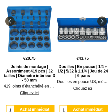
€
20.75
€
43.75
e
Joints de montage |
Douilles | En pouce | 1/4 +
Assortiment 419 pcs | 32
1/2 | 5/32 à 1.1/4 | Jeu de 24
tailles | Diamètre intérieur 3
| 6 pans
are-brises collés.
- 50 mm
Douilles en pouce US, mécaniques anglo-saxonnes et américaines du 5/32" au 1.1/4\" dans un coffret de 24 pcs
419 joints d'étanchéité en caoutchouc.
Cliquez ici
Cliquez ici
Achat immédiat
Achat immédiat