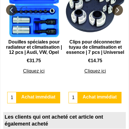
r
Douilles spéciales pour
Clips pour déconnecter
radiateur et climatisation |
tuyau de climatisation et
12 pcs | Audi, VW, Opel
essence | 7 pcs | Universel
€
31.75
€
14.75
Cliquez ici
Cliquez ici
Achat immédiat
Achat immédiat
Les clients qui ont acheté cet article ont
également acheté