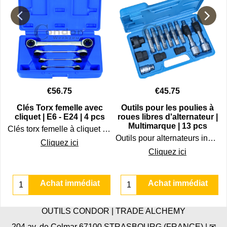
€
56.75
€
45.75
Clés Torx femelle avec
Outils pour les poulies à
|
cliquet | E6 - E24 | 4 pcs
roues libres d'alternateur |
Multimarque | 13 pcs
Clés torx femelle à cliquet de E6 à E24 dans solide coffret.
" 22 pièces
Outils pour alternateurs indispensables pour les compresseurs de climatisation. Spécialement conçus pour le montage de poulie à roue libre.
Cliquez ici
Cliquez ici
Achat immédiat
Achat immédiat
OUTILS CONDOR | TRADE ALCHEMY
204 av. de Colmar 67100 STRASBOURG (FRANCE) | ✉