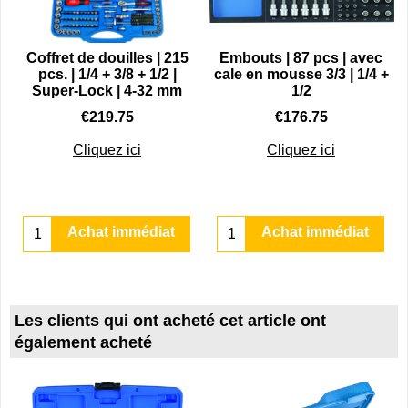
/
Coffret de douilles | 215
Embouts | 87 pcs | avec
|
pcs. | 1/4 + 3/8 + 1/2 |
cale en mousse 3/3 | 1/4 +
Super-Lock | 4-32 mm
1/2
€
219.75
€
176.75
Cliquez ici
Cliquez ici
Achat immédiat
Achat immédiat
Les clients qui ont acheté cet article ont
également acheté