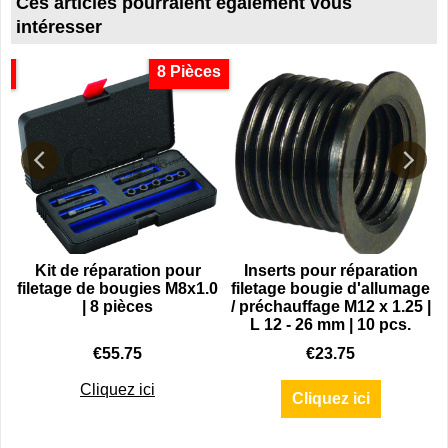
Ces articles pourraient également vous
intéresser
s
8 Pièces
Kit de réparation pour
Inserts pour réparation
filetage de bougies M8x1.0
filetage bougie d'allumage
| 8 pièces
/ préchauffage M12 x 1.25 |
L 12 - 26 mm | 10 pcs.
€
55.75
€
23.75
Cliquez ici
Cliquez ici