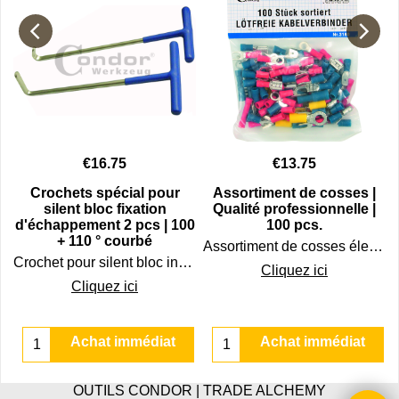
€
16.75
€
13.75
Crochets spécial pour
Assortiment de cosses |
silent bloc fixation
Qualité professionnelle |
d'échappement 2 pcs | 100
100 pcs.
.
+ 110 ° courbé
Assortiment de cosses électricité auto dans un jeu de 100 (en vrac).
Crochet pour silent bloc indispensable pour le démontage des fixations d'échappement
Cliquez ici
Cliquez ici
Achat immédiat
Achat immédiat
OUTILS CONDOR | TRADE ALCHEMY