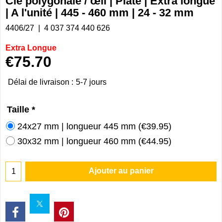
Clé polygonale / œil | Plate | Extra longue
| A l'unité | 445 - 460 mm | 24 - 32 mm
4406/27
4 037 374 440 626
Extra Longue
€
75.70
Délai de livraison :
5-7 jours
Taille
*
24x27 mm | longueur 445 mm
(
€39.95
)
30x32 mm | longueur 460 mm
(
€44.95
)
Ajouter au panier