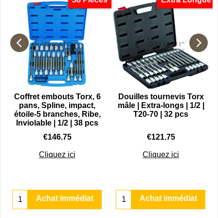
s
Coffret embouts Torx, 6
Douilles tournevis Torx
pans, Spline, impact,
mâle | Extra-longs | 1/2 |
étoile-5 branches, Ribe,
T20-70 | 32 pcs
Inviolable | 1/2 | 38 pcs
€
146.75
€
121.75
Cliquez ici
Cliquez ici
Achat immédiat
Achat immédiat