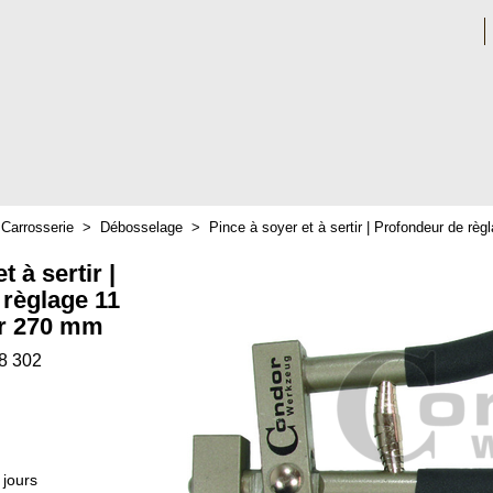
>
Carrosserie
>
Débosselage
>
Pince à soyer et à sertir | Profondeur de r
t à sertir |
 règlage 11
r 270 mm
8 302
 jours