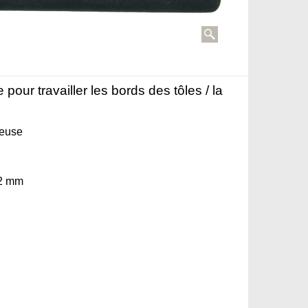
e pour travailler les bords des tôles / la
neuse
,2 mm
.