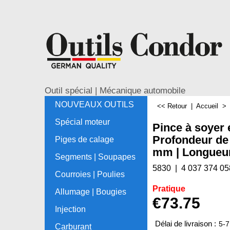
Outil spécial | Mécanique automobile
NOUVEAUX OUTILS
<< Retour
|
Accueil
Spécial moteur
Pince à soyer e
Profondeur de
Piges de calage
mm | Longueu
Segments | Soupapes
5830
4 037 374 05
Courroies | Poulies
Pratique
Allumage | Bougies
€
73.75
Injection
Délai de livraison :
5-7
Carburant