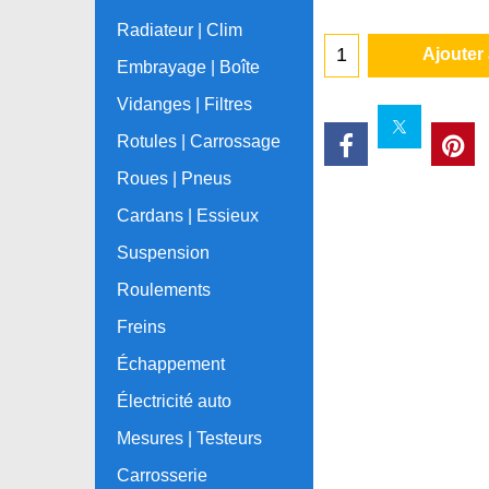
Radiateur | Clim
Ajouter
Embrayage | Boîte
Vidanges | Filtres
Rotules | Carrossage
Roues | Pneus
Cardans | Essieux
Suspension
Roulements
Freins
Échappement
Électricité auto
Mesures | Testeurs
Carrosserie