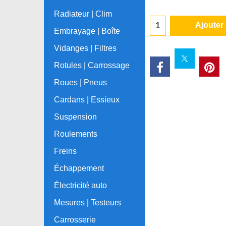
Radiateur | Clim
Ajouter
Embrayage | Boîte
Vidanges | Filtres
Rotules | Carrossage
Roues | Pneus
Cardans | Essieux
Suspension
Roulements
Freins
Échappement
Électricité auto
Mesures | Testeurs
Carrosserie