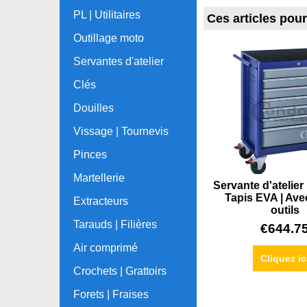
PL | Utilitaires
Ces articles pou
Outillage moto
Servantes d'atelier
Clés
Douilles
Vissage | Tournevis
Pinces
Martellerie
Servante d'atelier |
Tapis EVA | Ave
Extracteurs
outils
Tarauds | Filières
€
644.7
Air comprimé
Cliquez ic
Crochets | Grattoirs
Forets | Fraises