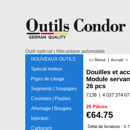
Outil spécial | Mécanique automobile
NOUVEAUX OUTILS
<< Retour
|
Accueil
Spécial moteur
Douilles et acc
Module servante
Piges de calage
26 pcs
Segments | Soupapes
7138
4 037 374 07
Courroies | Poulies
26 Pièces
Allumage | Bougies
€
64.75
Injection
Délai de livraison :
5-7
Carburant