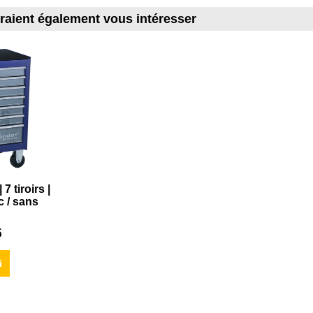
rraient également vous intéresser
 7 tiroirs |
c / sans
5
i