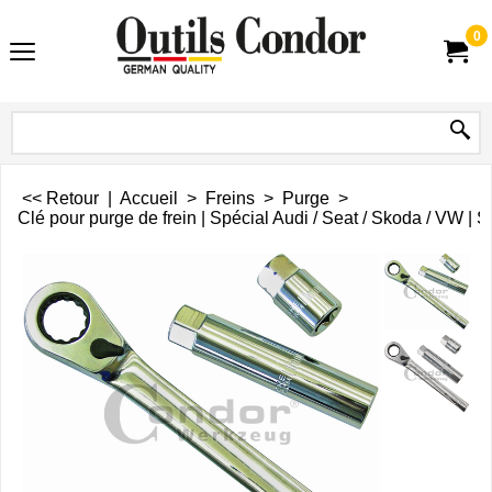
0
<< Retour
|
Accueil
>
Freins
>
Purge
>
Clé pour purge de frein | Spécial Audi / Seat / Skoda / VW | S