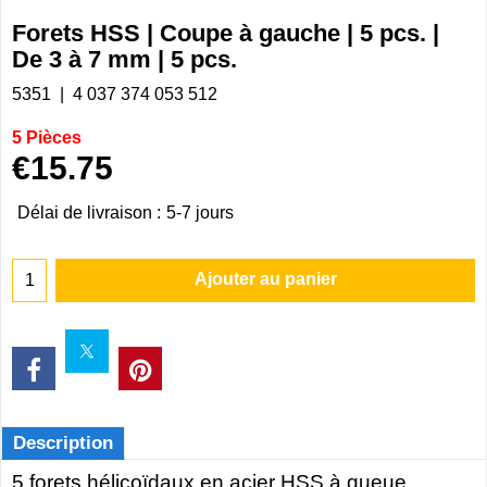
Forets HSS | Coupe à gauche | 5 pcs. |
De 3 à 7 mm | 5 pcs.
5351
4 037 374 053 512
5 Pièces
€
15.75
Délai de livraison :
5-7 jours
Ajouter au panier
Description
5 forets hélicoïdaux en acier HSS à queue