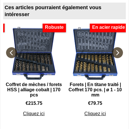
Ces articles pourraient également vous
intéresser
s
Robuste
En acier rapide
u
Coffret de mèches / forets
Forets | En titane traité |
HSS | alliage cobalt | 170
Coffret 170 pcs. | ø 1 - 10
pcs
mm
€
215.75
€
79.75
Cliquez ici
Cliquez ici