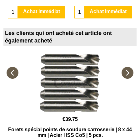
Achat immédiat
Achat immédiat
Les clients qui ont acheté cet article ont
également acheté
€
39.75
Forets spécial points de soudure carrosserie | 8 x 44
mm | Acier HSS Co5 | 5 pcs.
érieurs, 2 pinces pour circlips extérieurs