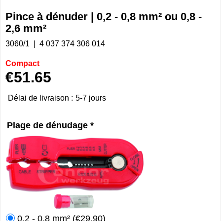
Pince à dénuder | 0,2 - 0,8 mm² ou 0,8 -
2,6 mm²
3060/1
4 037 374 306 014
Compact
€
51.65
Délai de livraison :
5-7 jours
Plage de dénudage
*
0.2 - 0.8 mm²
(
€29.90
)