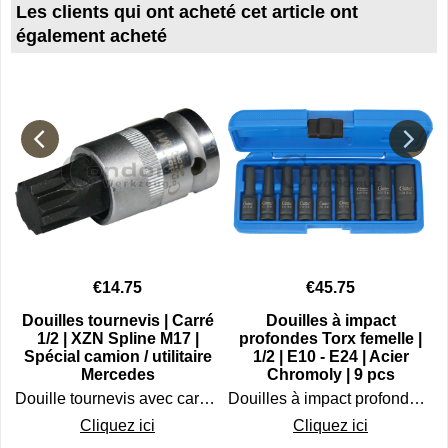
Les clients qui ont acheté cet article ont
également acheté
€
14.75
€
45.75
Douilles tournevis | Carré
Douilles à impact
1/2 | XZN Spline M17 |
profondes Torx femelle |
3
Spécial camion / utilitaire
1/2 | E10 - E24 | Acier
Mercedes
Chromoly | 9 pcs
utchouc.
Douille tournevis avec carré 1/2" Spline M17 adapté aux outils pneumatiques. Spécial camion / véhicule utilitaire Mercedes.
Douilles à impact profondes Torx femelle. Carré 1/2", E10 à E24 Coffret 9 pièces
Cliquez ici
Cliquez ici