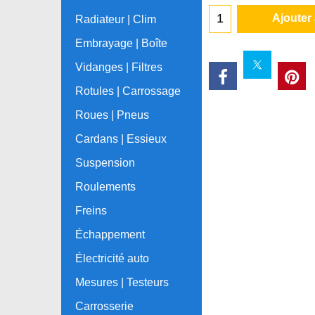
Ajouter
Radiateur | Clim
Embrayage | Boîte
Vidanges | Filtres
Rotules | Carrossage
Roues | Pneus
Cardans | Essieux
Suspension
Roulements
Freins
Échappement
Électricité auto
Mesures | Testeurs
Carrosserie