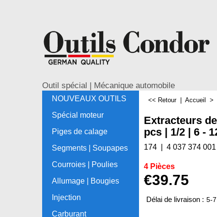
Outil spécial | Mécanique automobile
NOUVEAUX OUTILS
<< Retour
|
Accueil
Spécial moteur
Extracteurs de
pcs | 1/2 | 6 -
Piges de calage
174
4 037 374 001
Segments | Soupapes
Courroies | Poulies
4 Pièces
€
39.75
Allumage | Bougies
Injection
Délai de livraison :
5-7
Carburant