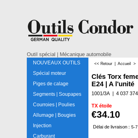
Outil spécial | Mécanique automobile
NOUVEAUX OUTILS
<< Retour
|
Accueil
Spécial moteur
Clés Torx femel
E24 | A l'unité
Piges de calage
1001/3A
4 037 374
Segments | Soupapes
Courroies | Poulies
TX étoile
€
34.10
Allumage | Bougies
Injection
Délai de livraison :
5-7
Carburant