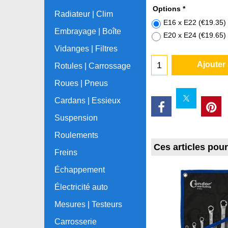
Options
*
Radiateur | Clim
E16 x E22
(
€19.35
)
Embrayage | Boîte
E20 x E24
(
€19.65
)
Vidanges | Filtres
Ajouter
Rotules | Carrossage
Roues | Pneus
Cardans | Essieux
Suspension
Roulements
Ces articles pou
Freins
Échappement
Électricité auto
Mesures | Testeurs
Carrosserie