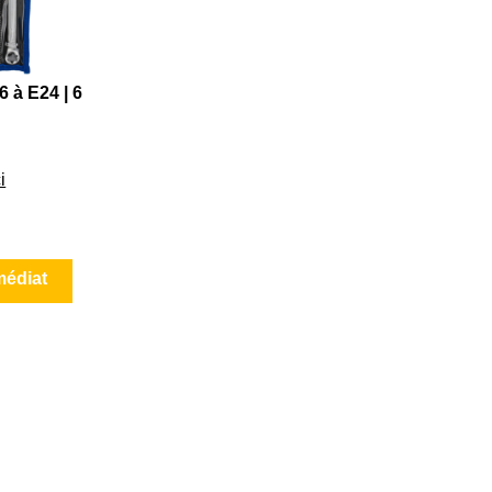
6 à E24 | 6
i
médiat