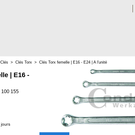
>
Clés
>
Clés Torx
>
Clés Torx femelle | E16 - E24 | A l'unité
le | E16 -
 100 155
 jours