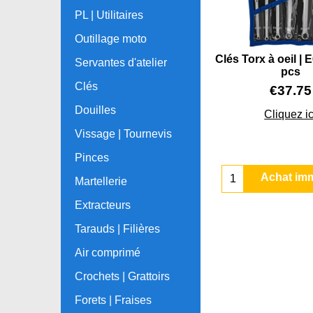
PL | Utilitaires
Outillage moto
Clés Torx à oeil | E
Servantes d'atelier
pcs
Clés
€
37.75
Douilles
Cliquez ic
Vissage | Tournevis
Pinces
Achat im
Martellerie
Extracteurs
Tarauds | Filières
Air comprimé
Crochets | Grattoirs
Forets | Fraises