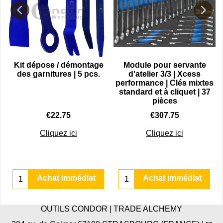
r
Kit dépose / démontage
Module pour servante
des garnitures | 5 pcs.
d'atelier 3/3 | Xcess
performance | Clés mixtes
standard et à cliquet | 37
pièces
€
22.75
€
307.75
Cliquez ici
Cliquez ici
Achat immédiat
Achat immédiat
OUTILS CONDOR | TRADE ALCHEMY