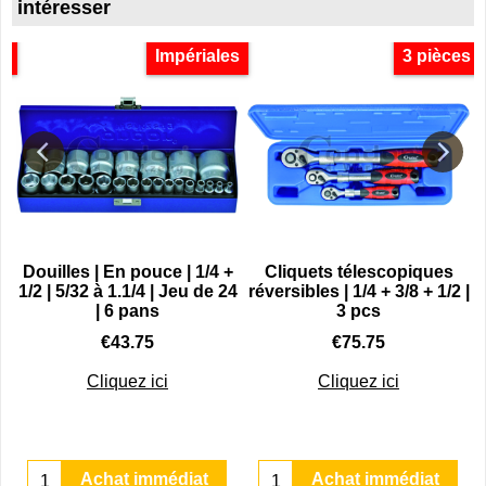
intéresser
s
Impériales
3 pièces
Douilles | En pouce | 1/4 +
Cliquets télescopiques
1/2 | 5/32 à 1.1/4 | Jeu de 24
réversibles | 1/4 + 3/8 + 1/2 |
| 6 pans
3 pcs
€
43.75
€
75.75
Cliquez ici
Cliquez ici
Achat immédiat
Achat immédiat