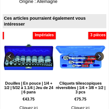
Origine : Allemagne
Ces articles pourraient également vous
intéresser
s
Impériales
3 pièces
Douilles | En pouce | 1/4 +
Cliquets télescopiques
1/2 | 5/32 à 1.1/4 | Jeu de 24
réversibles | 1/4 + 3/8 + 1/2 |
| 6 pans
3 pcs
€
43.75
€
75.75
Cliquez ici
Cliquez ici