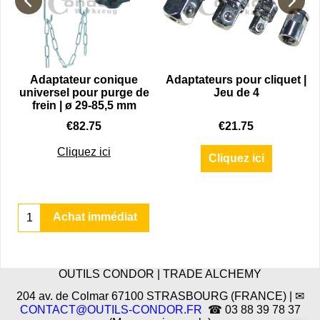
Adaptateur conique
Adaptateurs pour cliquet |
universel pour purge de
Jeu de 4
frein | ø 29-85,5 mm
€
82.75
€
21.75
omobile et moto
Cliquez ici
Cliquez ici
Achat immédiat
OUTILS CONDOR | TRADE ALCHEMY
204 av. de Colmar 67100 STRASBOURG (FRANCE) | ✉
CONTACT@OUTILS-CONDOR.FR
☎ 03 88 39 78 37