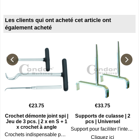
Les clients qui ont acheté cet article ont
également acheté
€
23.75
€
33.75
Crochet démonte joint spi |
Supports de culasse | 2
Jeu de 3 pcs. | 2 x en S + 1
pcs | Universel
x crochet à angle
Support pour faciliter l'intervention lors du travaille de rectification de la culasse
Crochets indispensable pour retirer tous les joints spi et toriques sans détériorer leur logement.
Cliquez ici