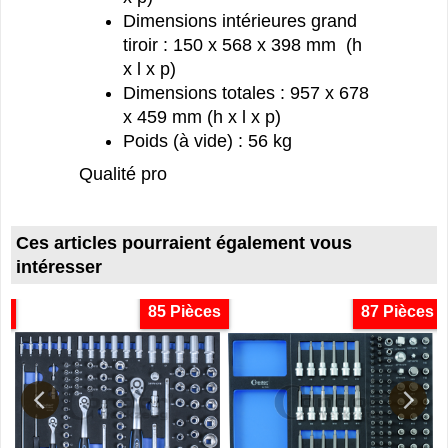
Dimensions intérieures grand
tiroir : 150 x 568 x 398 mm (h
x l x p)
Dimensions totales : 957 x 678
x 459 mm (h x l x p)
Poids (à vide) : 56 kg
Qualité pro
Ces articles pourraient également vous
intéresser
ro
85 Pièces
87 Pièces