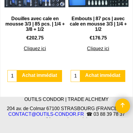
|
Douilles avec cale en
Embouts | 87 pcs | avec
mousse 3/3 | 85 pcs. | 1/4 +
cale en mousse 3/3 | 1/4 +
3/8 + 1/2
1/2
€
202.75
€
176.75
quipés de 308 outils.
Cliquez ici
Cliquez ici
Achat immédiat
Achat immédiat
OUTILS CONDOR | TRADE ALCHEMY
204 av. de Colmar 67100 STRASBOURG (FRANCE) | ✉
CONTACT@OUTILS-CONDOR.FR
☎ 03 88 39 78 37
(Messagerie vocale)