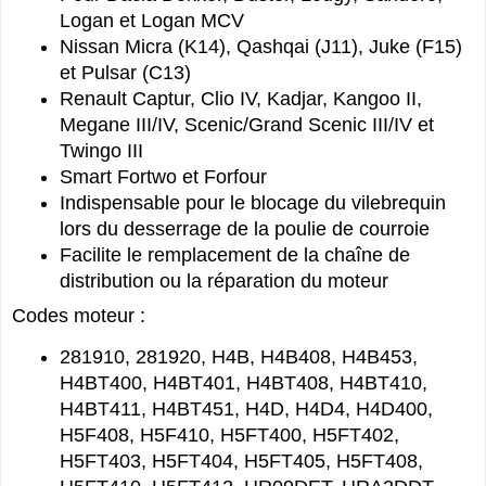
Logan et Logan MCV
Nissan Micra (K14), Qashqai (J11), Juke (F15)
et Pulsar (C13)
Renault Captur, Clio IV, Kadjar, Kangoo II,
Megane III/IV, Scenic/Grand Scenic III/IV et
Twingo III
Smart Fortwo et Forfour
Indispensable pour le blocage du vilebrequin
lors du desserrage de la poulie de courroie
Facilite le remplacement de la chaîne de
distribution ou la réparation du moteur
Codes moteur :
281910, 281920, H4B, H4B408, H4B453,
H4BT400, H4BT401, H4BT408, H4BT410,
H4BT411, H4BT451, H4D, H4D4, H4D400,
H5F408, H5F410, H5FT400, H5FT402,
H5FT403, H5FT404, H5FT405, H5FT408,