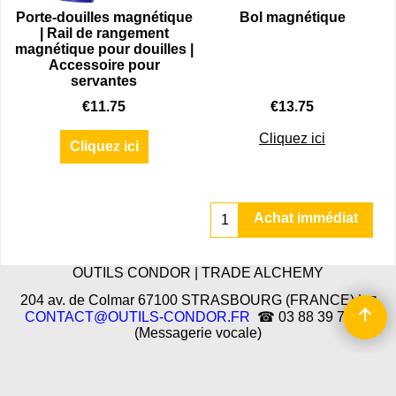
Porte-douilles magnétique
Bol magnétique
| Rail de rangement
magnétique pour douilles |
Accessoire pour
servantes
€
11.75
€
13.75
Cliquez ici
Cliquez ici
Achat immédiat
OUTILS CONDOR | TRADE ALCHEMY
204 av. de Colmar 67100 STRASBOURG (FRANCE) | ✉
CONTACT@OUTILS-CONDOR.FR
☎ 03 88 39 78 37
(Messagerie vocale)
Boutique en ligne créés