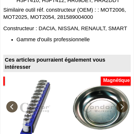
H5FT410, H5FT412, HR09DET, HRA2DDT
Similaire outil réf. constructeur (OEM) : : MOT2006,
MOT2025, MOT2054, 281589004000
Constructeur : DACIA, NISSAN, RENAULT, SMART
Gamme d'ouils professionnelle
Ces articles pourraient également vous
intéresser
o
Magnétique