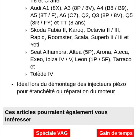
T6 et Crafter
Audi A1 (8X), A3 (8P / 8V), A4 (B8 / B9),
A5 (8T / F), A6 (C7), Q2, Q3 (8P / 8V), Q5
(8R / FY) et TT (8 ans)
Skoda Fabia II, Karoq, Octavia II / III,
Rapid, Roomster, Scala, Superb II / III et
Yeti
Seat Alhambra, Altea (5P), Arona, Ateca,
Exeo, Ibiza IV / V, Leon (1P / 5F), Tarraco
et
Tolède IV
Idéal lors du démontage des injecteurs piézo
pour étanchéité ou réparation du moteur
Ces articles pourraient également vous
intéresser
Spéciale VAG
Gain de temps