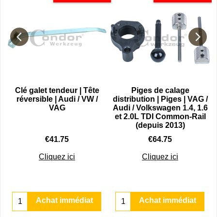
u
Clé galet tendeur | Tête
Piges de calage
i
réversible | Audi / VW /
distribution | Piges | VAG /
VAG
Audi / Volkswagen 1.4, 1.6
et 2.0L TDI Common-Rail
(depuis 2013)
€
41.75
€
64.75
Cliquez ici
Cliquez ici
Achat immédiat
Achat immédiat