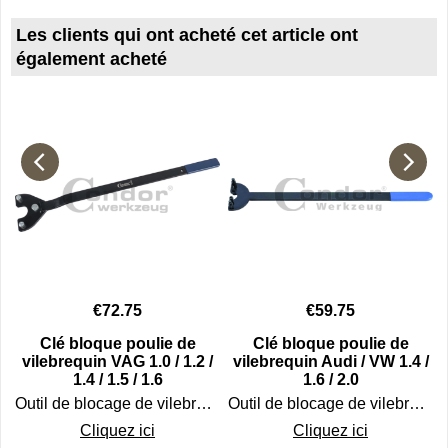
Les clients qui ont acheté cet article ont
également acheté
€
72.75
€
59.75
Clé bloque poulie de
Clé bloque poulie de
l
vilebrequin VAG 1.0 / 1.2 /
vilebrequin Audi / VW 1.4 /
1.4 / 1.5 / 1.6
1.6 / 2.0
Outil de blocage de vilebrequin / Clé pour poulie de vilebrequin spéciale Audi, Skoda, Seat et VW
Outil de blocage de vilebrequin / Clé pour poulie de vilebrequin pour Audi / VW
à carburant.
Cliquez ici
Cliquez ici