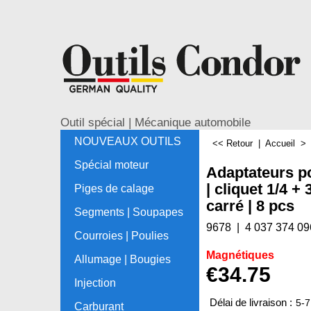
Outil spécial | Mécanique automobile
NOUVEAUX OUTILS
<< Retour
|
Accueil
Spécial moteur
Adaptateurs p
| cliquet 1/4 + 3
Piges de calage
carré | 8 pcs
Segments | Soupapes
9678
4 037 374 09
Courroies | Poulies
Magnétiques
Allumage | Bougies
€
34.75
Injection
Délai de livraison :
5-7
Carburant