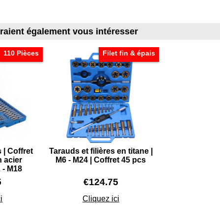
rraient également vous intéresser
110 Pièces
Filet fin & épais
 | Coffret
Tarauds et filières en titane |
n acier
M6 - M24 | Coffret 45 pcs
 - M18
5
€
124.75
i
Cliquez ici