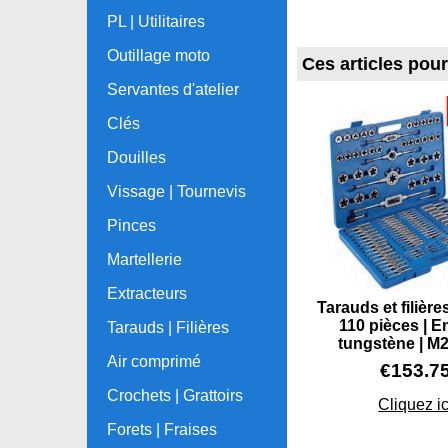
PL | Utilitaires
Outillage moto
Ces articles pou
Servantes d'atelier
Clés
Douilles
Vissage | Tournevis
Pinces
Martellerie
Extracteurs
Tarauds et filières
110 pièces | E
Tarauds | Filières
tungstène | M2
Air comprimé
€
153.7
Crochets | Grattoirs
Cliquez ic
Forets | Fraises