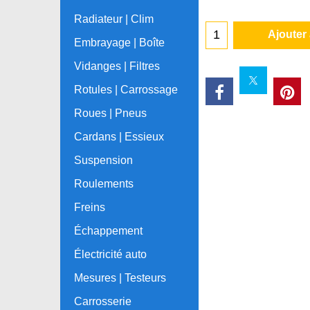
Radiateur | Clim
Ajouter
Embrayage | Boîte
Vidanges | Filtres
Rotules | Carrossage
Roues | Pneus
Cardans | Essieux
Suspension
Roulements
Freins
Échappement
Électricité auto
Mesures | Testeurs
Carrosserie