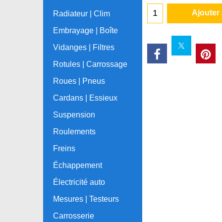
Ajouter
Radiateur | Clim
Embrayage | Boîte
Vidanges | Filtres
Rotules | Carrossage
Roues | Pneus
Cardans | Essieux
Suspension
Roulements
Freins
Échappement
Électricité auto
Mesures | Testeurs
Carrosserie