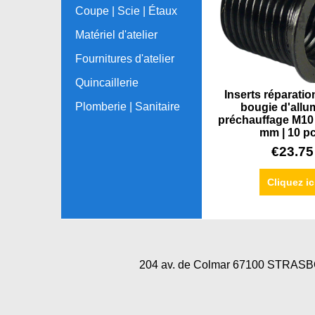
Coupe | Scie | Étaux
Matériel d'atelier
Fournitures d'atelier
Quincaillerie
Inserts réparation
Plomberie | Sanitaire
bougie d'allu
préchauffage M10 
mm | 10 pc
€
23.75
Cliquez ic
204 av. de Colmar 67100 STRA