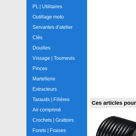
PL | Utilitaires
Outillage moto
Servantes d'atelier
Clés
Douilles
Vissage | Tournevis
Pinces
Martellerie
Extracteurs
Tarauds | Filières
Ces articles pou
Air comprimé
Crochets | Grattoirs
Forets | Fraises