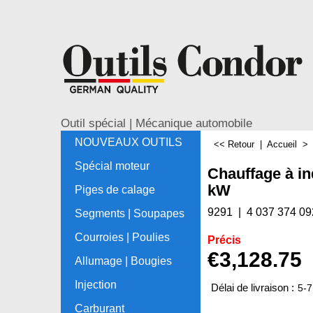
Outil spécial | Mécanique automobile
NOUVEAUX OUTILS
<< Retour
|
Accueil
Spécial moteur
Chauffage à in
kW
Piges de calage
9291
4 037 374 09
Segments | Soupapes
Courroies | Poulies
Précis
€
3,128.75
Allumage | Bougies
Injection
Délai de livraison :
5-7
Carburant