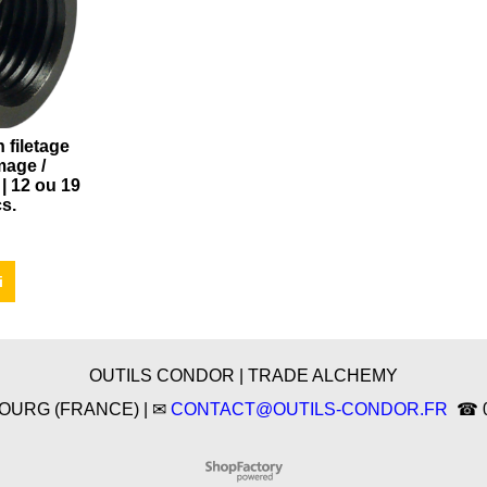
 filetage
mage /
| 12 ou 19
s.
i
OUTILS CONDOR | TRADE ALCHEMY
SBOURG (FRANCE) | ✉
CONTACT@OUTILS-CONDOR.FR
☎ 03
Boutique en ligne créés
avec le logiciel