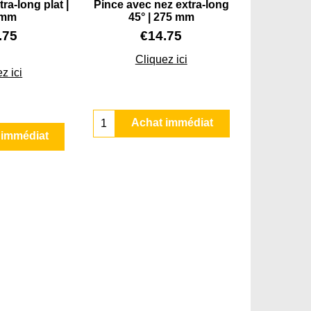
ra-long plat |
Pince avec nez extra-long
 mm
45° | 275 mm
.75
€
14.75
Cliquez ici
z ici
Achat immédiat
 immédiat