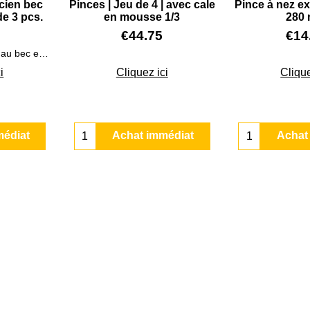
cien bec
Pinces | Jeu de 4 | avec cale
Pince à nez ext
de 3 pcs.
en mousse 1/3
280
€
44.75
€
14
Pinces de mécanicien au bec extra long dans un jeu de 3
i
Cliquez ici
Clique
médiat
Achat immédiat
Achat