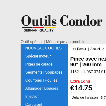
Outil spécial | Mécanique automobile
NOUVEAUX OUTILS
<< Retour
|
Accueil
Spécial moteur
Pince avec nez
90° | 260 mm
Piges de calage
1182
4 037 374 01
Segments | Soupapes
Courroies | Poulies
Extra Long
€
14.75
Allumage | Bougies
Injection
Délai de livraison :
5-7
Carburant