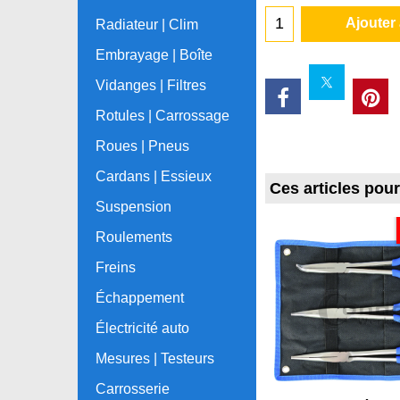
Ajouter
Radiateur | Clim
Embrayage | Boîte
Vidanges | Filtres
Rotules | Carrossage
Roues | Pneus
Cardans | Essieux
Ces articles pou
Suspension
Roulements
Freins
Échappement
Électricité auto
Mesures | Testeurs
Carrosserie