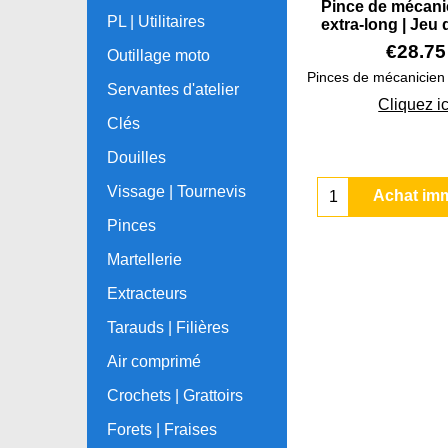
Pince de mécani
PL | Utilitaires
extra-long | Jeu 
€
28.75
Outillage moto
Servantes d'atelier
Cliquez ic
Clés
Douilles
Vissage | Tournevis
Achat im
Pinces
Martellerie
Extracteurs
Tarauds | Filières
Air comprimé
Crochets | Grattoirs
Forets | Fraises