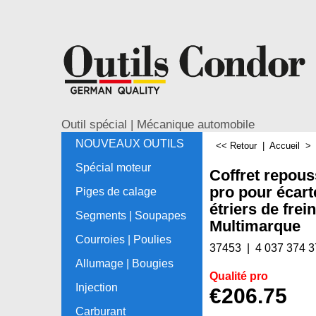
Outil spécial | Mécanique automobile
NOUVEAUX OUTILS
<< Retour
|
Accueil
Spécial moteur
Coffret repous
pro pour écart
Piges de calage
étriers de frein
Segments | Soupapes
Multimarque
Courroies | Poulies
37453
4 037 374 
Allumage | Bougies
Qualité pro
Injection
€
206.75
Carburant