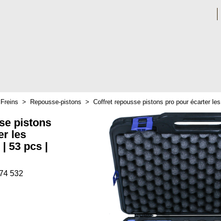
>
Freins
>
Repousse-pistons
>
Coffret repousse pistons pro pour écarter les 
se pistons
er les
 | 53 pcs |
374 532