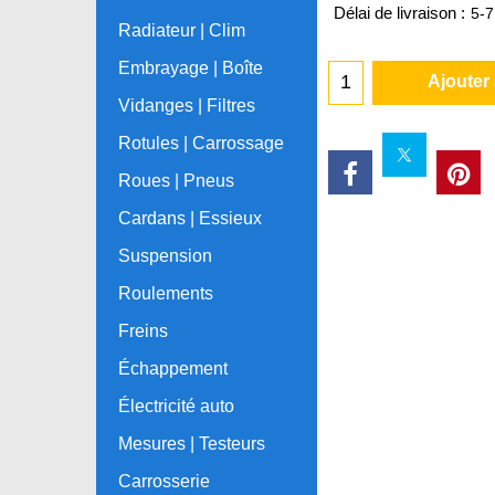
Délai de livraison :
5-7
Radiateur | Clim
Embrayage | Boîte
Ajouter
Vidanges | Filtres
Rotules | Carrossage
Roues | Pneus
Cardans | Essieux
Suspension
Roulements
Freins
Échappement
Électricité auto
Mesures | Testeurs
Carrosserie