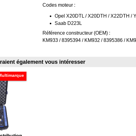
Codes moteur :
Opel X20DTL / X20DTH / X22DTH / 
Saab D223L
Référence constructeur (OEM) :
KM933 / 8395394 / KM932 / 8395386 / KM9
rraient également vous intéresser
Multimarque
stribution