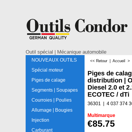
Outil spécial | Mécanique automobile
NOUVEAUX OUTILS
<< Retour
|
Accueil
Spécial moteur
Piges de cala
distribution | 
Piges de calage
Diesel 2.0 et 2
Segments | Soupapes
ECOTEC / dTi
Courroies | Poulies
36301
4 037 374 
Allumage | Bougies
Multimarque
Injection
€
85.75
Carburant