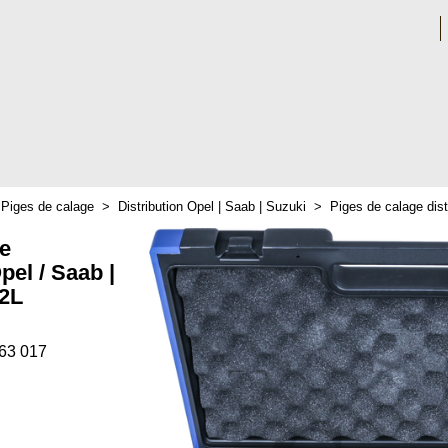
>
Piges de calage
>
Distribution Opel | Saab | Suzuki
>
Piges de calage dist
ge
Opel / Saab |
.2L
363 017