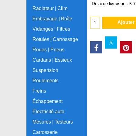
Délai de livraison :
5-7
Radiateur | Clim
Embrayage | Boîte
Ajouter
Vidanges | Filtres
Rotules | Carrossage
Roues | Pneus
Cardans | Essieux
Suspension
Roulements
Freins
Échappement
Électricité auto
Mesures | Testeurs
Carrosserie