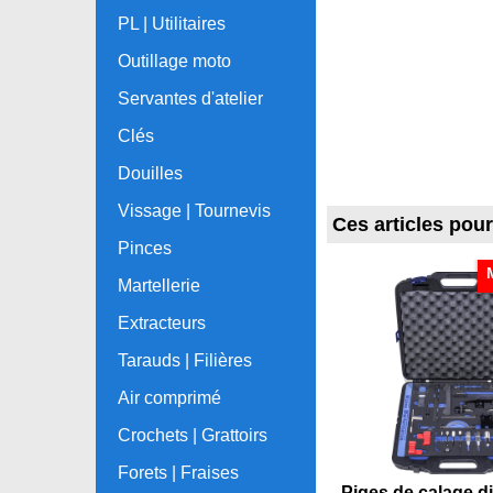
PL | Utilitaires
Outillage moto
Servantes d'atelier
Clés
Douilles
Vissage | Tournevis
Ces articles pou
Pinces
Martellerie
Extracteurs
Tarauds | Filières
Air comprimé
Crochets | Grattoirs
Forets | Fraises
Piges de calage di