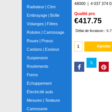
48000
4 037 374 
Radiateur | Clim
Qualité pro
Embrayage | Boîte
€
417.75
Vidanges | Filtres
Délai de livraison :
5-7
Rotules | Carrossage
Roues | Pneus
Ajouter
Cardans | Essieux
Suspension
Roulements
Freins
Échappement
Électricité auto
Mesures | Testeurs
Carrosserie