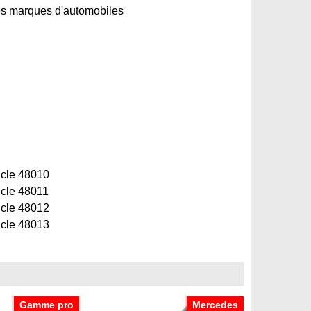
des marques d'automobiles
ticle 48010
icle 48011
ticle 48012
ticle 48013
Gamme pro
Mercedes