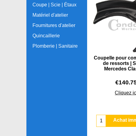
Coupe | Scie | Étaux
Matériel d'atelier
Fournitures d'atelier
Quincaillerie
Plomberie | Sanitaire
Coupelle pour co
de ressorts | 
Mercedes Cla
€
140.7
Cliquez ic
Achat im