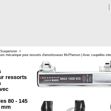
>
Suspension
>
urs mécanique pour ressorts d'amortisseurs McPherson | Avec coupelles int
s
r ressorts
s
vec
es 80 - 145
5 mm