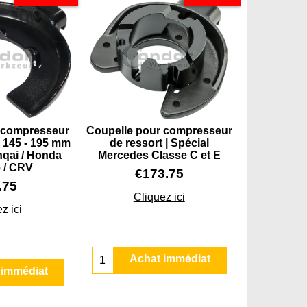
 compresseur
Coupelle pour compresseur
| 145 - 195 mm
de ressort | Spécial
hqai / Honda
Mercedes Classe C et E
 / CRV
€
173.75
.75
Cliquez ici
z ici
Achat immédiat
 immédiat