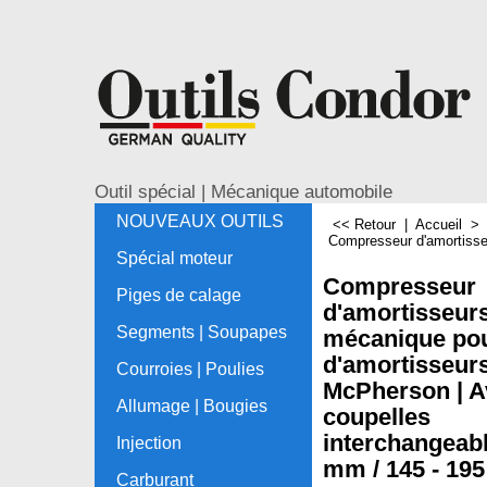
Outil spécial | Mécanique automobile
NOUVEAUX OUTILS
<< Retour
|
Accueil
Compresseur d'amortisse
Spécial moteur
Compresseur
Piges de calage
d'amortisseur
Segments | Soupapes
mécanique pou
d'amortisseur
Courroies | Poulies
McPherson | A
Allumage | Bougies
coupelles
interchangeabl
Injection
mm / 145 - 19
Carburant