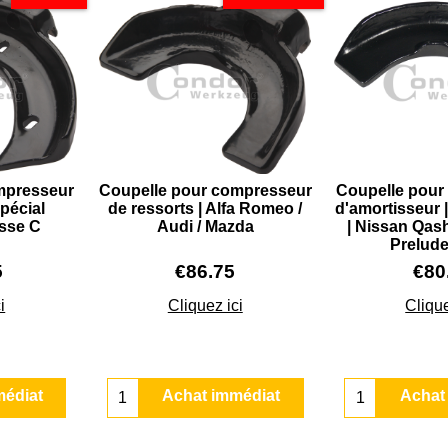
mpresseur
Coupelle pour compresseur
Coupelle pour
Spécial
de ressorts | Alfa Romeo /
d'amortisseur 
sse C
Audi / Mazda
| Nissan Qas
Prelude
5
€
86.75
€
80
i
Cliquez ici
Clique
médiat
Achat immédiat
Achat