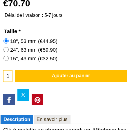
€
70.70
Délai de livraison :
5-7 jours
Taille
*
18", 53 mm
(
€44.95
)
24", 63 mm
(
€59.90
)
15", 43 mm
(
€32.50
)
Ajouter au panier
Description
En savoir plus
Clé à molette en chrome vanadium. Mâchoire fixe