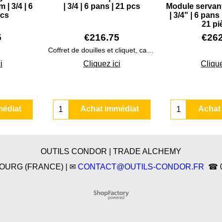
m | 3/4 | 6
| 3/4 | 6 pans | 21 pcs
Module servante
pcs
| 3/4" | 6 pans
21 pi
5
€
216.75
€
26
Coffret de douilles et cliquet, carré 3/4" 21 pièces
i
Cliquez ici
Clique
médiat
Achat immédiat
Achat
OUTILS CONDOR | TRADE ALCHEMY
SBOURG (FRANCE) | ✉
CONTACT@OUTILS-CONDOR.FR
☎ 03
Boutique en ligne créés
avec le logiciel
eCommerce ShopFactory