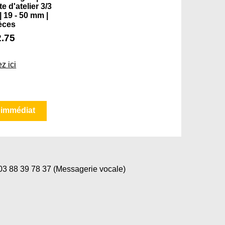
 d'atelier 3/3
 | 19 - 50 mm |
èces
2.75
z ici
 immédiat
 88 39 78 37 (Messagerie vocale)