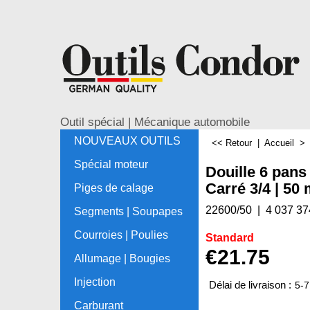
Outil spécial | Mécanique automobile
NOUVEAUX OUTILS
<< Retour
|
Accueil
Spécial moteur
Douille 6 pans
Carré 3/4 | 50
Piges de calage
22600/50
4 037 37
Segments | Soupapes
Courroies | Poulies
Standard
€
21.75
Allumage | Bougies
Injection
Délai de livraison :
5-7
Carburant