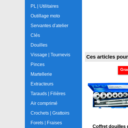
PL | Utilitaires
Outillage moto
Servantes d'atelier
Clés
Douilles
Vissage | Tournevis
Ces articles pou
Pinces
Gra
Martellerie
Extracteurs
Tarauds | Filières
Air comprimé
Crochets | Grattoirs
Forets | Fraises
Coffret douilles