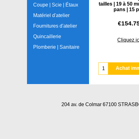
tailles | 19 à 50 m
Coupe | Scie | Étaux
pans | 15 
Matériel d'atelier
€
154.7
Fournitures d'atelier
Quincaillerie
Cliquez ic
Plomberie | Sanitaire
Achat im
204 av. de Colmar 67100 STRA