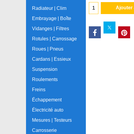
Ajouter
Radiateur | Clim
Embrayage | Boîte
Vidanges | Filtres
Rotules | Carrossage
Roues | Pneus
Cardans | Essieux
Suspension
Roulements
Freins
Échappement
Électricité auto
Mesures | Testeurs
Carrosserie