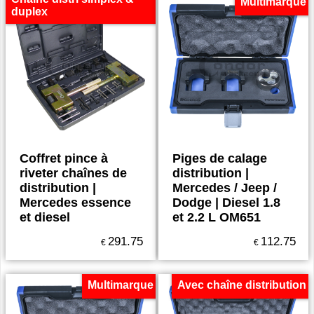
Multimarque
duplex
Coffret pince à
Piges de calage
riveter chaînes de
distribution |
distribution |
Mercedes / Jeep /
Mercedes essence
Dodge | Diesel 1.8
et diesel
et 2.2 L OM651
291.75
112.75
€
€
Multimarque
Avec chaîne distribution