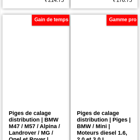
214.75
176.75
€
€
Gain de temps
Gamme pro
Piges de calage
Piges de calage
distribution | BMW
distribution | Piges |
M47 / M57 / Alpina /
BMW / Mini |
Landrover / MG /
Moteurs diesel 1.6,
Opel et Rover |
2.0 et 3.0 L