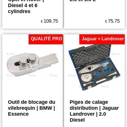
Diesel 4 et 6
cylindres
109.75
75.75
€
€
QUALITÉ PRO
Jaguar + Landrover
Outil de blocage du
Piges de calage
vilebrequin | BMW |
distribution | Jaguar
Essence
Landrover | 2.0
Diesel